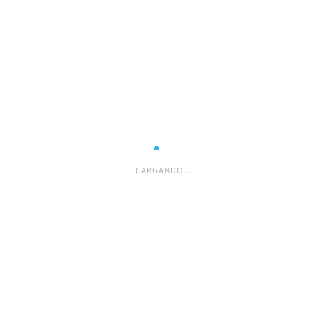
ESPACIO PUBLICITARIO
CARGANDO...