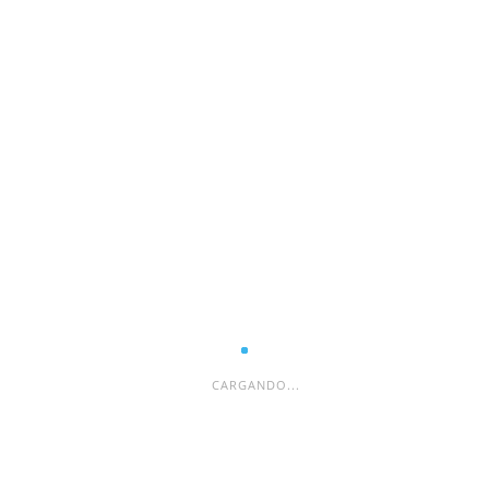
licada.
Los campos obligatorios están marcados con
*
CARGANDO...