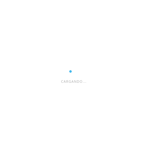
Web
Guarda mi nombre, correo electrónico y web en este
navegador para la próxima vez que comente.
CARGANDO...