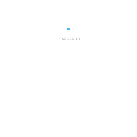
CARGANDO...
ESPACIO PUBLICITARIO