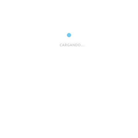
CARGANDO...
ESPACIO PUBLICITARIO