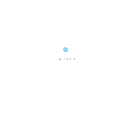
campos obligatorios están marcados con
*
Comentario
*
CARGANDO...
Nombre
*
Correo electrónico
*
Web