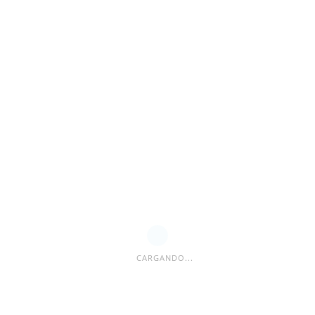
ESPACIO PUBLICITARIO
CARGANDO...