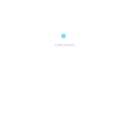
Nombre
*
CARGANDO...
Correo electrónico
*
Web
Guarda mi nombre, correo electrónico y web en este