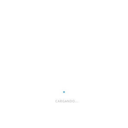
ESPACIO PUBLICITARIO
CARGANDO...