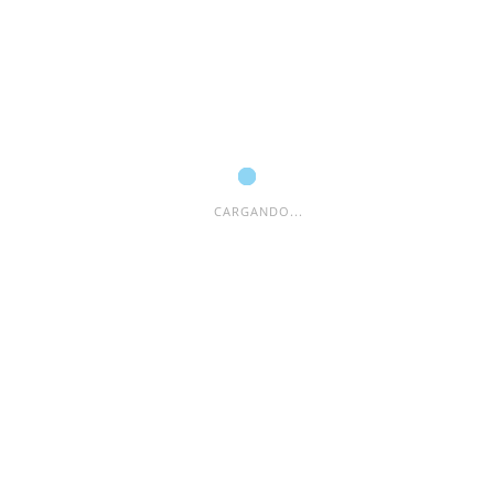
Comentario
*
CARGANDO...
Nombre
*
Correo electrónico
*
Web