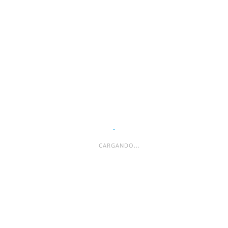
ESPACIO PUBLICITARIO
CARGANDO...