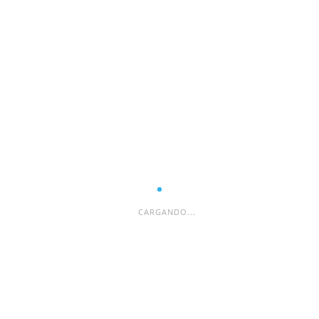
ESPACIO PUBLICITARIO
CARGANDO...