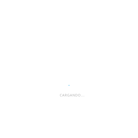
ESPACIO PUBLICITARIO
CARGANDO...