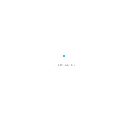
ESPACIO PUBLICITARIO
CARGANDO...